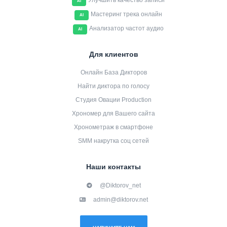
Улучшить качество записи
AI
Мастеринг трека онлайн
AI
Анализатор частот аудио
AI
Для клиентов
Онлайн База Дикторов
Найти диктора по голосу
Студия Овации Production
Хрономер для Вашего сайта
Хронометраж в смартфоне
SMM накрутка соц сетей
Наши контакты
@Diktorov_net
admin@diktorov.net