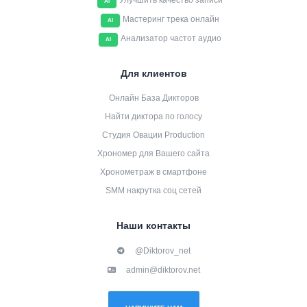
Улучшить качество записи
AI
Мастеринг трека онлайн
AI
Анализатор частот аудио
AI
Для клиентов
Онлайн База Дикторов
Найти диктора по голосу
Студия Овации Production
Хрономер для Вашего сайта
Хронометраж в смартфоне
SMM накрутка соц сетей
Наши контакты
@Diktorov_net
admin@diktorov.net