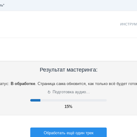
ть"
ИНСТРУМ
Результат мастеринга:
атус:
В обработке
.
Страница сама обновится, как только всё будет гото
⟳
Подготовка аудио…
15%
Обработать ещё один трек