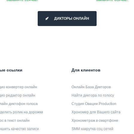
ДИКТОРЫ ОНЛАЙН
ые ссылки
Для клиентов
дио конвертер онлайн
Онлайн База Дикторов
дио редактор онлайн
Найти диктора по голосу
лайн диктофон голоса
Студия Овации Production
делить ролик на дорожки
Хрономер для Вашего сайта
ос в текст онлайн
Хронометраж в смартфоне
чшить качество записи
SMM накрутка соц сетей