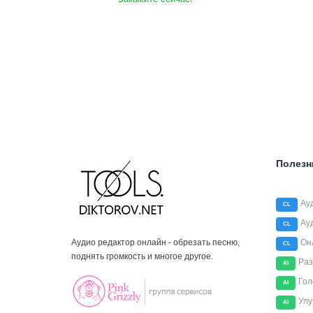
Полезн
Ау
CL
Ау
CL
Аудио редактор онлайн - обрезать песню,
Он
CL
поднять громкость и многое другое.
Раз
AI
Гол
AI
Улу
AI