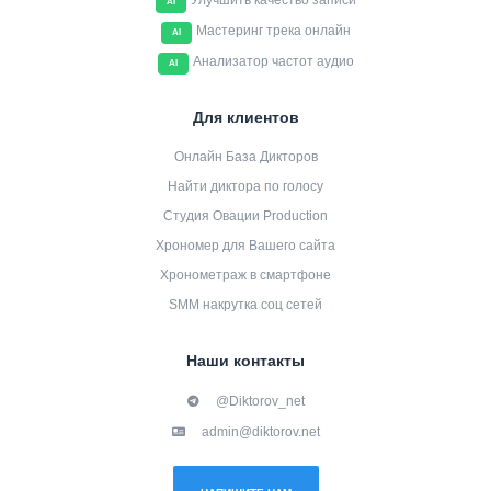
Улучшить качество записи
AI
Мастеринг трека онлайн
AI
Анализатор частот аудио
AI
Для клиентов
Онлайн База Дикторов
Найти диктора по голосу
Студия Овации Production
Хрономер для Вашего сайта
Хронометраж в смартфоне
SMM накрутка соц сетей
Наши контакты
@Diktorov_net
admin@diktorov.net