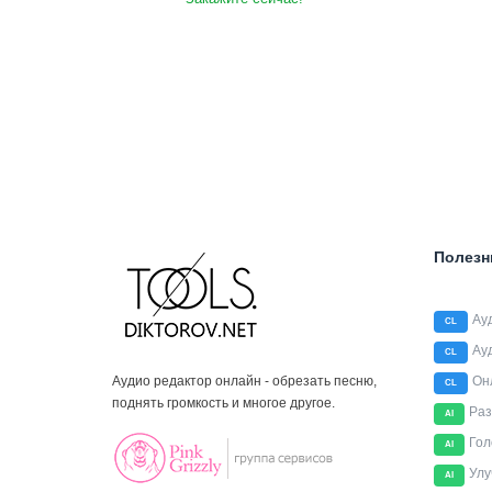
Полезн
Ау
CL
Ау
CL
Аудио редактор онлайн - обрезать песню,
Он
CL
поднять громкость и многое другое.
Раз
AI
Гол
AI
Улу
AI