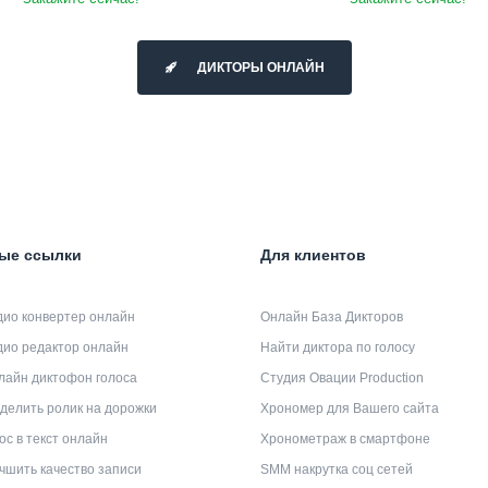
ДИКТОРЫ ОНЛАЙН
ые ссылки
Для клиентов
дио конвертер онлайн
Онлайн База Дикторов
дио редактор онлайн
Найти диктора по голосу
лайн диктофон голоса
Студия Овации Production
делить ролик на дорожки
Хрономер для Вашего сайта
ос в текст онлайн
Хронометраж в смартфоне
чшить качество записи
SMM накрутка соц сетей