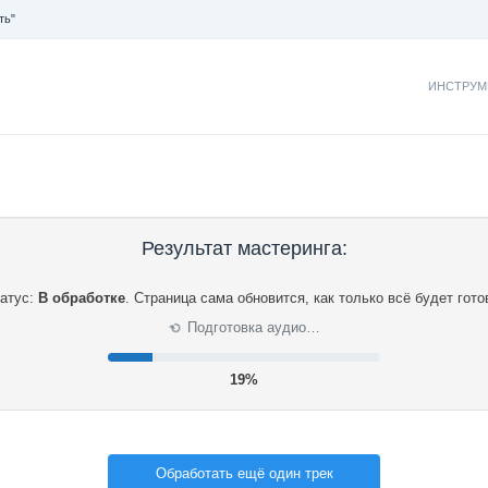
ть"
ИНСТРУМ
Результат мастеринга:
атус:
В обработке
.
Страница сама обновится, как только всё будет гото
Подготовка аудио…
⟳
19%
Обработать ещё один трек