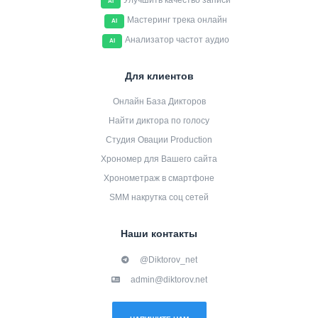
Улучшить качество записи
AI
Мастеринг трека онлайн
AI
Анализатор частот аудио
AI
Для клиентов
Онлайн База Дикторов
Найти диктора по голосу
Студия Овации Production
Хрономер для Вашего сайта
Хронометраж в смартфоне
SMM накрутка соц сетей
Наши контакты
@Diktorov_net
admin@diktorov.net