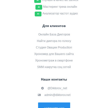
Улучшить качество записи
AI
Мастеринг трека онлайн
AI
Анализатор частот аудио
AI
Для клиентов
Онлайн База Дикторов
Найти диктора по голосу
Студия Овации Production
Хрономер для Вашего сайта
Хронометраж в смартфоне
SMM накрутка соц сетей
Наши контакты
@Diktorov_net
admin@diktorov.net