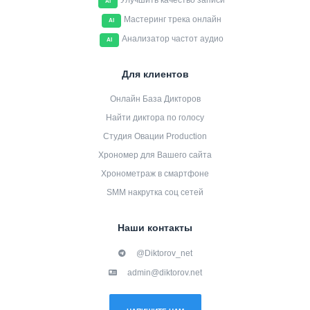
Улучшить качество записи
AI
Мастеринг трека онлайн
AI
Анализатор частот аудио
AI
Для клиентов
Онлайн База Дикторов
Найти диктора по голосу
Студия Овации Production
Хрономер для Вашего сайта
Хронометраж в смартфоне
SMM накрутка соц сетей
Наши контакты
@Diktorov_net
admin@diktorov.net