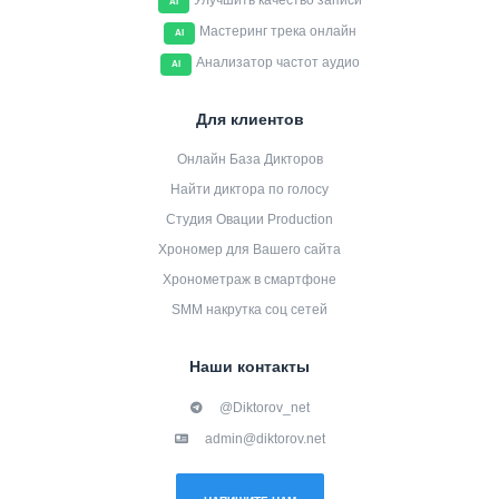
Улучшить качество записи
AI
Мастеринг трека онлайн
AI
Анализатор частот аудио
AI
Для клиентов
Онлайн База Дикторов
Найти диктора по голосу
Студия Овации Production
Хрономер для Вашего сайта
Хронометраж в смартфоне
SMM накрутка соц сетей
Наши контакты
@Diktorov_net
admin@diktorov.net