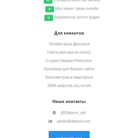
Улучшить качество записи
AI
Мастеринг трека онлайн
AI
Анализатор частот аудио
AI
Для клиентов
Онлайн База Дикторов
Найти диктора по голосу
Студия Овации Production
Хрономер для Вашего сайта
Хронометраж в смартфоне
SMM накрутка соц сетей
Наши контакты
@Diktorov_net
admin@diktorov.net