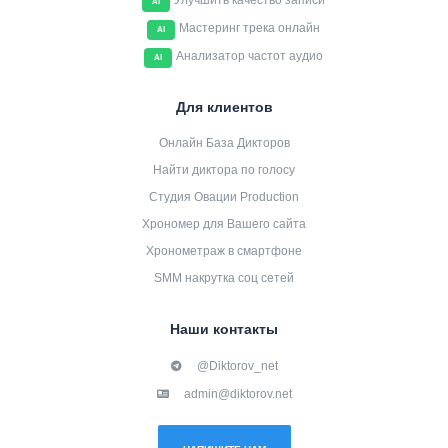
Улучшить качество записи
AI
Мастеринг трека онлайн
AI
Анализатор частот аудио
AI
Для клиентов
Онлайн База Дикторов
Найти диктора по голосу
Студия Овации Production
Хрономер для Вашего сайта
Хронометраж в смартфоне
SMM накрутка соц сетей
Наши контакты
@Diktorov_net
admin@diktorov.net