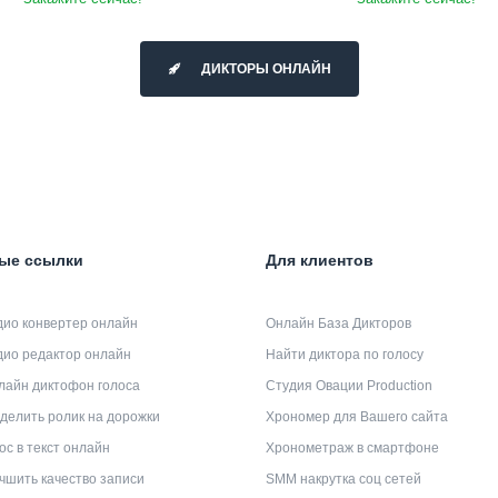
ДИКТОРЫ ОНЛАЙН
ые ссылки
Для клиентов
дио конвертер онлайн
Онлайн База Дикторов
дио редактор онлайн
Найти диктора по голосу
лайн диктофон голоса
Студия Овации Production
делить ролик на дорожки
Хрономер для Вашего сайта
ос в текст онлайн
Хронометраж в смартфоне
чшить качество записи
SMM накрутка соц сетей