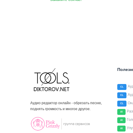
Полезн
Ау
CL
Ау
CL
Аудио редактор онлайн - обрезать песню,
Он
CL
поднять громкость и многое другое.
Раз
AI
Гол
AI
Улу
AI