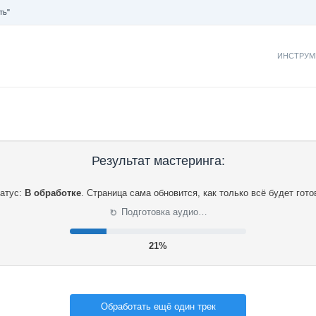
ть"
ИНСТРУМ
Результат мастеринга:
атус:
В обработке
.
Страница сама обновится, как только всё будет гото
⟳
Подготовка аудио…
21%
Обработать ещё один трек