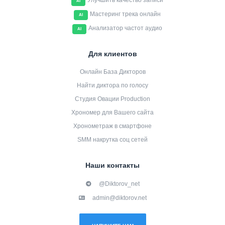
Улучшить качество записи
AI
Мастеринг трека онлайн
AI
Анализатор частот аудио
AI
Для клиентов
Онлайн База Дикторов
Найти диктора по голосу
Студия Овации Production
Хрономер для Вашего сайта
Хронометраж в смартфоне
SMM накрутка соц сетей
Наши контакты
@Diktorov_net
admin@diktorov.net