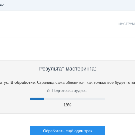
ть"
ИНСТРУМ
Результат мастеринга:
атус:
В обработке
.
Страница сама обновится, как только всё будет гото
⟳
Подготовка аудио…
20%
Обработать ещё один трек