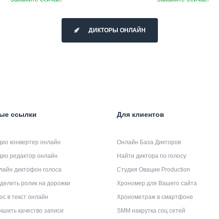
ДИКТОРЫ ОНЛАЙН
ые ссылки
Для клиентов
дио конвертер онлайн
Онлайн База Дикторов
дио редактор онлайн
Найти диктора по голосу
лайн диктофон голоса
Студия Овации Production
делить ролик на дорожки
Хрономер для Вашего сайта
ос в текст онлайн
Хронометраж в смартфоне
чшить качество записи
SMM накрутка соц сетей