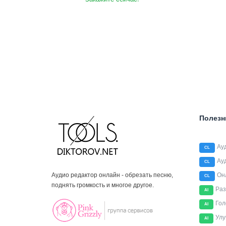
Полезн
Ау
CL
Ау
CL
Аудио редактор онлайн - обрезать песню,
Он
CL
поднять громкость и многое другое.
Раз
AI
Гол
AI
Улу
AI