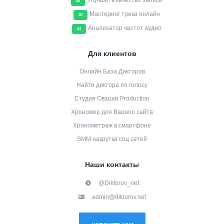
Улучшить качество записи
AI
Мастеринг трека онлайн
AI
Анализатор частот аудио
AI
Для клиентов
Онлайн База Дикторов
Найти диктора по голосу
Студия Овации Production
Хрономер для Вашего сайта
Хронометраж в смартфоне
SMM накрутка соц сетей
Наши контакты
@Diktorov_net
admin@diktorov.net