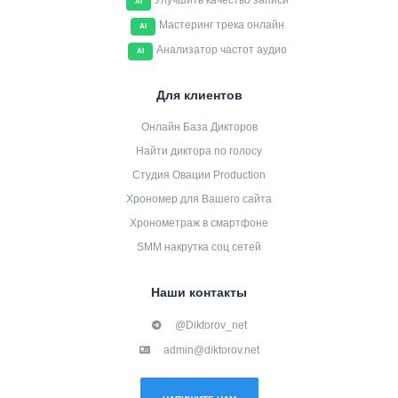
Улучшить качество записи
AI
Мастеринг трека онлайн
AI
Анализатор частот аудио
AI
Для клиентов
Онлайн База Дикторов
Найти диктора по голосу
Студия Овации Production
Хрономер для Вашего сайта
Хронометраж в смартфоне
SMM накрутка соц сетей
Наши контакты
@Diktorov_net
admin@diktorov.net