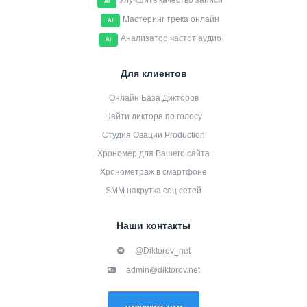
Улучшить качество записи
AI
Мастеринг трека онлайн
AI
Анализатор частот аудио
AI
Для клиентов
Онлайн База Дикторов
Найти диктора по голосу
Студия Овации Production
Хрономер для Вашего сайта
Хронометраж в смартфоне
SMM накрутка соц сетей
Наши контакты
@Diktorov_net
admin@diktorov.net