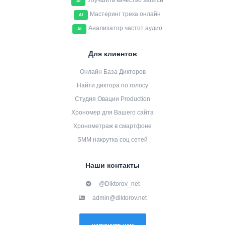
Улучшить качество записи
AI
Мастеринг трека онлайн
AI
Анализатор частот аудио
AI
Для клиентов
Онлайн База Дикторов
Найти диктора по голосу
Студия Овации Production
Хрономер для Вашего сайта
Хронометраж в смартфоне
SMM накрутка соц сетей
Наши контакты
@Diktorov_net
admin@diktorov.net