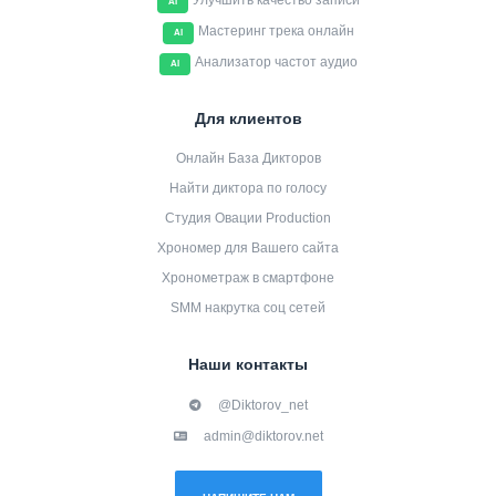
Улучшить качество записи
AI
Мастеринг трека онлайн
AI
Анализатор частот аудио
AI
Для клиентов
Онлайн База Дикторов
Найти диктора по голосу
Студия Овации Production
Хрономер для Вашего сайта
Хронометраж в смартфоне
SMM накрутка соц сетей
Наши контакты
@Diktorov_net
admin@diktorov.net