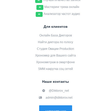
Улучшить качество записи
AI
Мастеринг трека онлайн
AI
Анализатор частот аудио
AI
Для клиентов
Онлайн База Дикторов
Найти диктора по голосу
Студия Овации Production
Хрономер для Вашего сайта
Хронометраж в смартфоне
SMM накрутка соц сетей
Наши контакты
@Diktorov_net
admin@diktorov.net