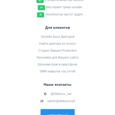
Улучшить качество записи
AI
Мастеринг трека онлайн
AI
Анализатор частот аудио
AI
Для клиентов
Онлайн База Дикторов
Найти диктора по голосу
Студия Овации Production
Хрономер для Вашего сайта
Хронометраж в смартфоне
SMM накрутка соц сетей
Наши контакты
@Diktorov_net
admin@diktorov.net