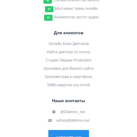
Улучшить качество записи
AI
Мастеринг трека онлайн
AI
Анализатор частот аудио
AI
Для клиентов
Онлайн База Дикторов
Найти диктора по голосу
Студия Овации Production
Хрономер для Вашего сайта
Хронометраж в смартфоне
SMM накрутка соц сетей
Наши контакты
@Diktorov_net
admin@diktorov.net