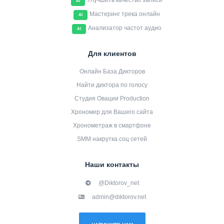
Улучшить качество записи
AI
Мастеринг трека онлайн
AI
Анализатор частот аудио
AI
Для клиентов
Онлайн База Дикторов
Найти диктора по голосу
Студия Овации Production
Хрономер для Вашего сайта
Хронометраж в смартфоне
SMM накрутка соц сетей
Наши контакты
@Diktorov_net
admin@diktorov.net