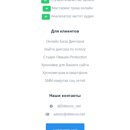
Улучшить качество записи
AI
Мастеринг трека онлайн
AI
Анализатор частот аудио
AI
Для клиентов
Онлайн База Дикторов
Найти диктора по голосу
Студия Овации Production
Хрономер для Вашего сайта
Хронометраж в смартфоне
SMM накрутка соц сетей
Наши контакты
@Diktorov_net
admin@diktorov.net