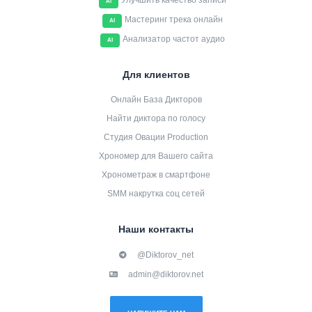
Улучшить качество записи
AI
Мастеринг трека онлайн
AI
Анализатор частот аудио
AI
Для клиентов
Онлайн База Дикторов
Найти диктора по голосу
Студия Овации Production
Хрономер для Вашего сайта
Хронометраж в смартфоне
SMM накрутка соц сетей
Наши контакты
@Diktorov_net
admin@diktorov.net