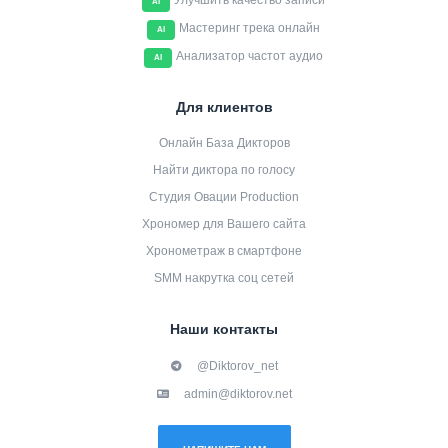
Улучшить качество записи
AI
Мастеринг трека онлайн
AI
Анализатор частот аудио
AI
Для клиентов
Онлайн База Дикторов
Найти диктора по голосу
Студия Овации Production
Хрономер для Вашего сайта
Хронометраж в смартфоне
SMM накрутка соц сетей
Наши контакты
@Diktorov_net
admin@diktorov.net