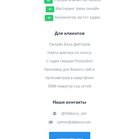
Улучшить качество записи
AI
Мастеринг трека онлайн
AI
Анализатор частот аудио
AI
Для клиентов
Онлайн База Дикторов
Найти диктора по голосу
Студия Овации Production
Хрономер для Вашего сайта
Хронометраж в смартфоне
SMM накрутка соц сетей
Наши контакты
@Diktorov_net
admin@diktorov.net