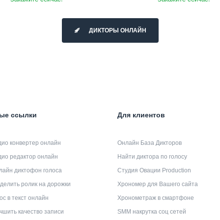
ДИКТОРЫ ОНЛАЙН
ые ссылки
Для клиентов
дио конвертер онлайн
Онлайн База Дикторов
дио редактор онлайн
Найти диктора по голосу
лайн диктофон голоса
Студия Овации Production
делить ролик на дорожки
Хрономер для Вашего сайта
ос в текст онлайн
Хронометраж в смартфоне
чшить качество записи
SMM накрутка соц сетей