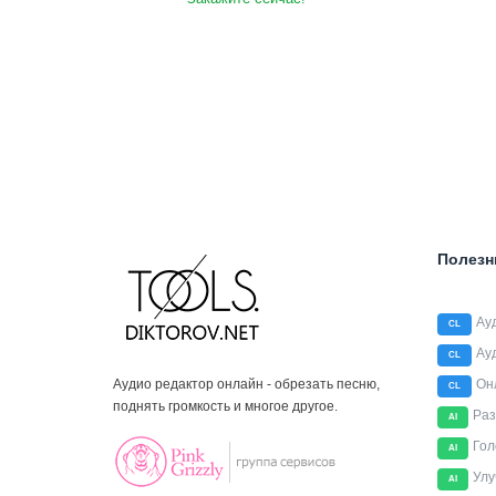
Полезн
Ау
CL
Ау
CL
Аудио редактор онлайн - обрезать песню,
Он
CL
поднять громкость и многое другое.
Раз
AI
Гол
AI
Улу
AI