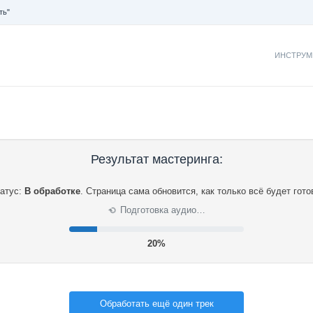
ть"
ИНСТРУМ
Результат мастеринга:
атус:
В обработке
.
Страница сама обновится, как только всё будет гото
Подготовка аудио…
⟳
20%
Обработать ещё один трек