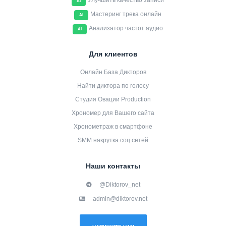
Улучшить качество записи
AI
Мастеринг трека онлайн
AI
Анализатор частот аудио
AI
Для клиентов
Онлайн База Дикторов
Найти диктора по голосу
Студия Овации Production
Хрономер для Вашего сайта
Хронометраж в смартфоне
SMM накрутка соц сетей
Наши контакты
@Diktorov_net
admin@diktorov.net