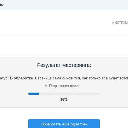
ть"
ИНСТРУМ
Результат мастеринга:
атус:
В обработке
.
Страница сама обновится, как только всё будет гото
⟳
Подготовка аудио…
16%
Обработать ещё один трек