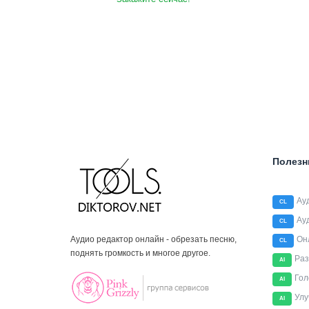
Полезн
Ау
CL
Ау
CL
Аудио редактор онлайн - обрезать песню,
Он
CL
поднять громкость и многое другое.
Раз
AI
Гол
AI
Улу
AI