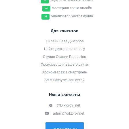
Улучшить качество записи
AI
Мастеринг трека онлайн
AI
Анализатор частот аудио
AI
Для клиентов
Онлайн База Дикторов
Найти диктора по голосу
Студия Овации Production
Хрономер для Вашего сайта
Хронометраж в смартфоне
SMM накрутка соц сетей
Наши контакты
@Diktorov_net
admin@diktorov.net