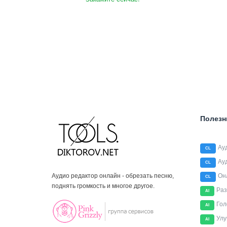
Полезн
Ау
CL
Ау
CL
Аудио редактор онлайн - обрезать песню,
Он
CL
поднять громкость и многое другое.
Раз
AI
Гол
AI
Улу
AI