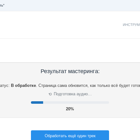
ть"
ИНСТРУМ
Результат мастеринга:
атус:
В обработке
.
Страница сама обновится, как только всё будет гото
Подготовка аудио…
⟳
20%
Обработать ещё один трек