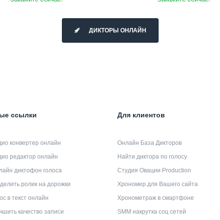
ДИКТОРЫ ОНЛАЙН
ые ссылки
Для клиентов
дио конвертер онлайн
Онлайн База Дикторов
дио редактор онлайн
Найти диктора по голосу
лайн диктофон голоса
Студия Овации Production
делить ролик на дорожки
Хрономер для Вашего сайта
ос в текст онлайн
Хронометраж в смартфоне
чшить качество записи
SMM накрутка соц сетей