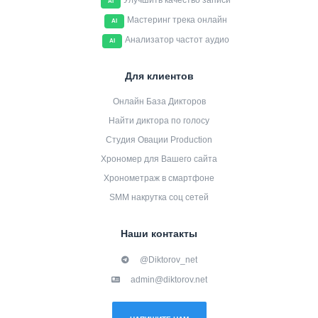
Улучшить качество записи
AI
Мастеринг трека онлайн
AI
Анализатор частот аудио
AI
Для клиентов
Онлайн База Дикторов
Найти диктора по голосу
Студия Овации Production
Хрономер для Вашего сайта
Хронометраж в смартфоне
SMM накрутка соц сетей
Наши контакты
@Diktorov_net
admin@diktorov.net