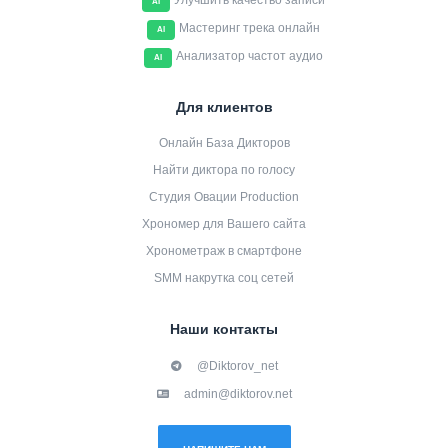
Улучшить качество записи
AI
Мастеринг трека онлайн
AI
Анализатор частот аудио
AI
Для клиентов
Онлайн База Дикторов
Найти диктора по голосу
Студия Овации Production
Хрономер для Вашего сайта
Хронометраж в смартфоне
SMM накрутка соц сетей
Наши контакты
@Diktorov_net
admin@diktorov.net