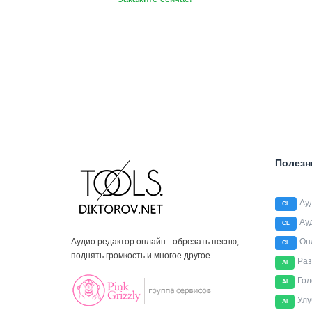
Полезн
Ау
CL
Ау
CL
Аудио редактор онлайн - обрезать песню,
Он
CL
поднять громкость и многое другое.
Раз
AI
Гол
AI
Улу
AI