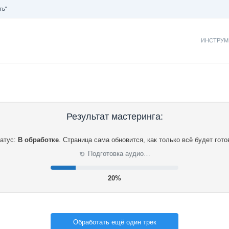
ть"
ИНСТРУМ
Результат мастеринга:
атус:
В обработке
.
Страница сама обновится, как только всё будет гото
⟳
Подготовка аудио…
21%
Обработать ещё один трек