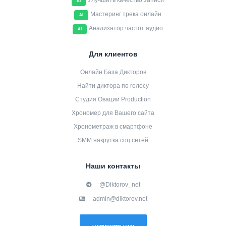
Улучшить качество записи
AI
Мастеринг трека онлайн
AI
Анализатор частот аудио
AI
Для клиентов
Онлайн База Дикторов
Найти диктора по голосу
Студия Овации Production
Хрономер для Вашего сайта
Хронометраж в смартфоне
SMM накрутка соц сетей
Наши контакты
@Diktorov_net
admin@diktorov.net