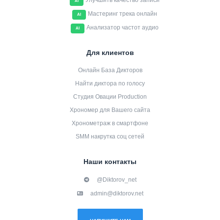
Улучшить качество записи
AI
Мастеринг трека онлайн
AI
Анализатор частот аудио
AI
Для клиентов
Онлайн База Дикторов
Найти диктора по голосу
Студия Овации Production
Хрономер для Вашего сайта
Хронометраж в смартфоне
SMM накрутка соц сетей
Наши контакты
@Diktorov_net
admin@diktorov.net