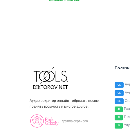
Полезн
Ау
CL
Ау
CL
Аудио редактор онлайн - обрезать песню,
Он
CL
поднять громкость и многое другое.
Раз
AI
Гол
AI
Улу
AI