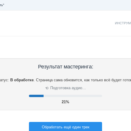
ть"
ИНСТРУМ
Результат мастеринга:
атус:
В обработке
.
Страница сама обновится, как только всё будет гото
Подготовка аудио…
⟳
21%
Обработать ещё один трек