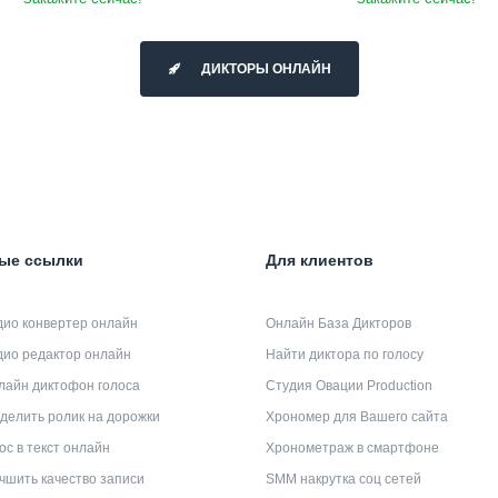
ДИКТОРЫ ОНЛАЙН
ые ссылки
Для клиентов
дио конвертер онлайн
Онлайн База Дикторов
дио редактор онлайн
Найти диктора по голосу
лайн диктофон голоса
Студия Овации Production
делить ролик на дорожки
Хрономер для Вашего сайта
ос в текст онлайн
Хронометраж в смартфоне
чшить качество записи
SMM накрутка соц сетей