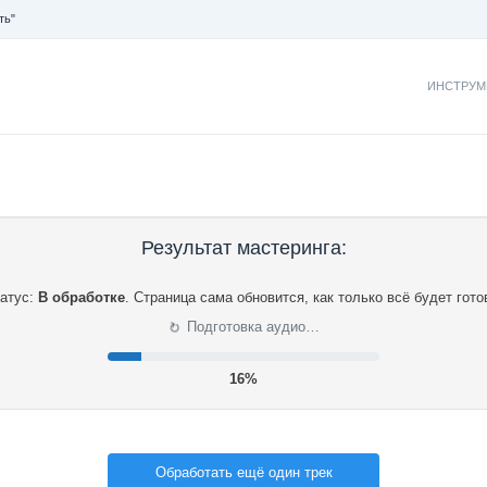
ть"
ИНСТРУМ
Результат мастеринга:
атус:
В обработке
.
Страница сама обновится, как только всё будет гото
⟳
Подготовка аудио…
17%
Обработать ещё один трек