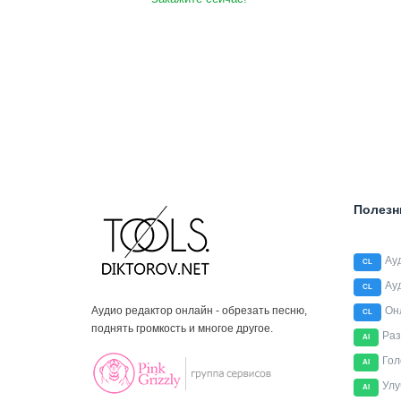
Полезн
Ау
CL
Ау
CL
Аудио редактор онлайн - обрезать песню,
Он
CL
поднять громкость и многое другое.
Раз
AI
Гол
AI
Улу
AI