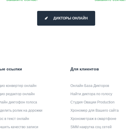
ДИКТОРЫ ОНЛАЙН
ые ссылки
Для клиентов
дио конвертер онлайн
Онлайн База Дикторов
дио редактор онлайн
Найти диктора по голосу
лайн диктофон голоса
Студия Овации Production
делить ролик на дорожки
Хрономер для Вашего сайта
ос в текст онлайн
Хронометраж в смартфоне
чшить качество записи
SMM накрутка соц сетей