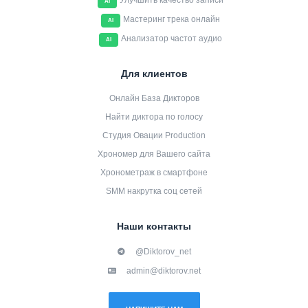
Улучшить качество записи
AI
Мастеринг трека онлайн
AI
Анализатор частот аудио
AI
Для клиентов
Онлайн База Дикторов
Найти диктора по голосу
Студия Овации Production
Хрономер для Вашего сайта
Хронометраж в смартфоне
SMM накрутка соц сетей
Наши контакты
@Diktorov_net
admin@diktorov.net