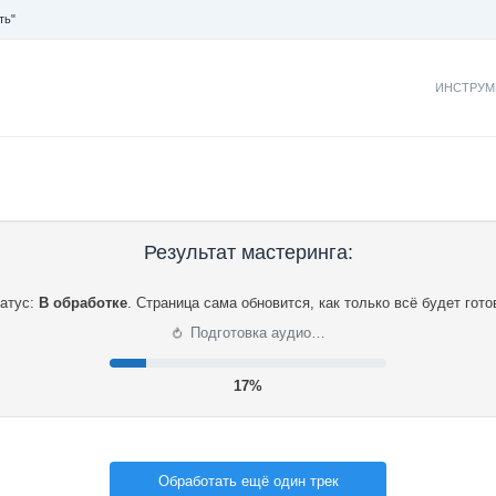
ть"
ИНСТРУМ
Результат мастеринга:
атус:
В обработке
.
Страница сама обновится, как только всё будет гото
⟳
Подготовка аудио…
18%
Обработать ещё один трек