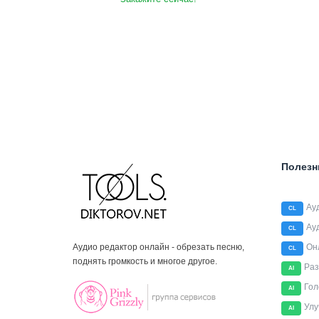
Полезн
Ау
CL
Ау
CL
Аудио редактор онлайн - обрезать песню,
Он
CL
поднять громкость и многое другое.
Раз
AI
Гол
AI
Улу
AI