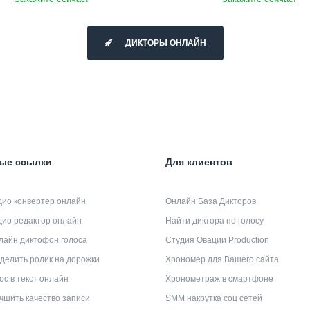
ДИКТОРЫ ОНЛАЙН
ые ссылки
Для клиентов
дио конвертер онлайн
Онлайн База Дикторов
дио редактор онлайн
Найти диктора по голосу
лайн диктофон голоса
Студия Овации Production
делить ролик на дорожки
Хрономер для Вашего сайта
ос в текст онлайн
Хронометраж в смартфоне
чшить качество записи
SMM накрутка соц сетей