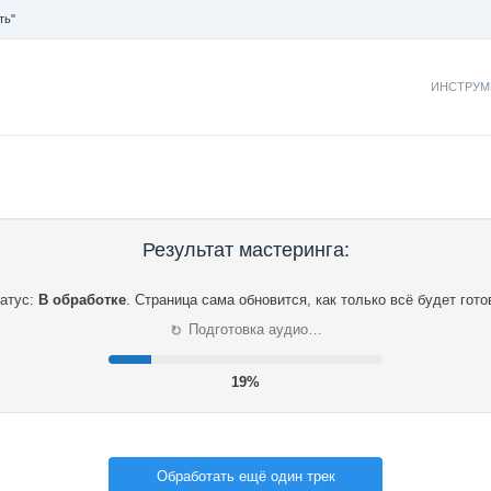
ть"
ИНСТРУМ
Результат мастеринга:
атус:
В обработке
.
Страница сама обновится, как только всё будет гото
⟳
Подготовка аудио…
20%
Обработать ещё один трек