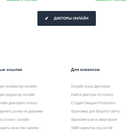
ДИКТОРЫ ОНЛАЙН
ые ссылки
Для клиентов
дио конвертер онлайн
Онлайн База Дикторов
дио редактор онлайн
Найти диктора по голосу
лайн диктофон голоса
Студия Овации Production
делить ролик на дорожки
Хрономер для Вашего сайта
ос в текст онлайн
Хронометраж в смартфоне
чшить качество записи
SMM накрутка соц сетей