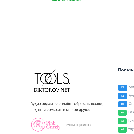
Полезн
Ау
CL
Ау
CL
Аудио редактор онлайн - обрезать песню,
Он
CL
поднять громкость и многое другое.
Раз
AI
Гол
AI
Улу
AI