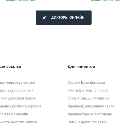
ДИКТОРЫ ОНЛАЙН
ые ссылки
Для клиентов
дио конвертер онлайн
Онлайн База Дикторов
дио редактор онлайн
Найти диктора по голосу
лайн диктофон голоса
Студия Овации Production
делить ролик на дорожки
Хрономер для Вашего сайта
ос в текст онлайн
Хронометраж в смартфоне
чшить качество записи
SMM накрутка соц сетей