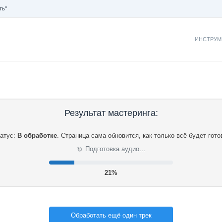
ть"
ИНСТРУМ
Результат мастеринга:
атус:
В обработке
.
Страница сама обновится, как только всё будет гото
⟳
Подготовка аудио…
22%
Обработать ещё один трек