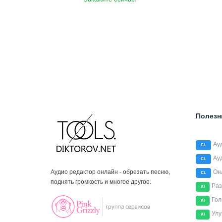
Полезн
Ау
CL
Ау
CL
Аудио редактор онлайн - обрезать песню,
Он
CL
поднять громкость и многое другое.
Раз
AI
Гол
AI
Улу
AI