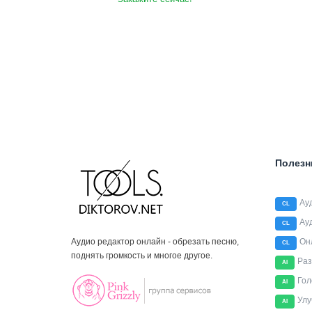
Полезн
Ау
CL
Ау
CL
Аудио редактор онлайн - обрезать песню,
Он
CL
поднять громкость и многое другое.
Раз
AI
Гол
AI
Улу
AI