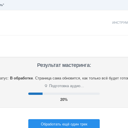
ть"
ИНСТРУМ
Результат мастеринга:
атус:
В обработке
.
Страница сама обновится, как только всё будет гото
⟳
Подготовка аудио…
21%
Обработать ещё один трек