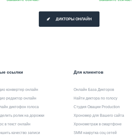
ДИКТОРЫ ОНЛАЙН
ые ссылки
Для клиентов
дио конвертер онлайн
Онлайн База Дикторов
дио редактор онлайн
Найти диктора по голосу
лайн диктофон голоса
Студия Овации Production
делить ролик на дорожки
Хрономер для Вашего сайта
ос в текст онлайн
Хронометраж в смартфоне
чшить качество записи
SMM накрутка соц сетей