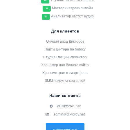
Улучшить качество записи
AI
Мастеринг трека онлайн
AI
Анализатор частот аудио
AI
Для клиентов
Онлайн База Дикторов
Найти диктора по голосу
Студия Овации Production
Хрономер для Вашего сайта
Хронометраж в смартфоне
SMM накрутка соц сетей
Наши контакты
@Diktorov_net
admin@diktorov.net