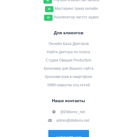
Улучшить качество записи
AI
Мастеринг трека онлайн
AI
Анализатор частот аудио
AI
Для клиентов
Онлайн База Дикторов
Найти диктора по голосу
Студия Овации Production
Хрономер для Вашего сайта
Хронометраж в смартфоне
SMM накрутка соц сетей
Наши контакты
@Diktorov_net
admin@diktorov.net