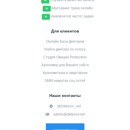
Улучшить качество записи
AI
Мастеринг трека онлайн
AI
Анализатор частот аудио
AI
Для клиентов
Онлайн База Дикторов
Найти диктора по голосу
Студия Овации Production
Хрономер для Вашего сайта
Хронометраж в смартфоне
SMM накрутка соц сетей
Наши контакты
@Diktorov_net
admin@diktorov.net