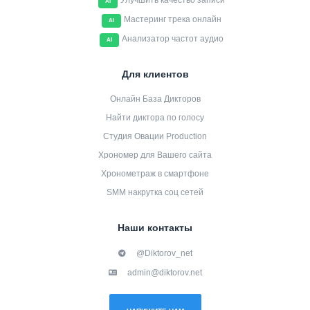
Улучшить качество записи
AI
Мастеринг трека онлайн
AI
Анализатор частот аудио
AI
Для клиентов
Онлайн База Дикторов
Найти диктора по голосу
Студия Овации Production
Хрономер для Вашего сайта
Хронометраж в смартфоне
SMM накрутка соц сетей
Наши контакты
@Diktorov_net
admin@diktorov.net