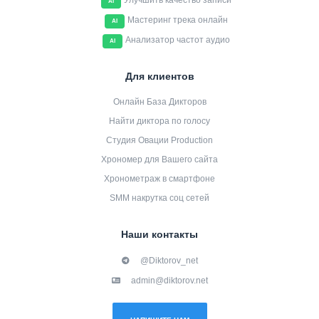
Улучшить качество записи
AI
Мастеринг трека онлайн
AI
Анализатор частот аудио
AI
Для клиентов
Онлайн База Дикторов
Найти диктора по голосу
Студия Овации Production
Хрономер для Вашего сайта
Хронометраж в смартфоне
SMM накрутка соц сетей
Наши контакты
@Diktorov_net
admin@diktorov.net