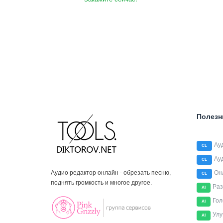
Полезн
Ау
CL
Ау
CL
Аудио редактор онлайн - обрезать песню,
Он
CL
поднять громкость и многое другое.
Раз
AI
Гол
AI
Улу
AI